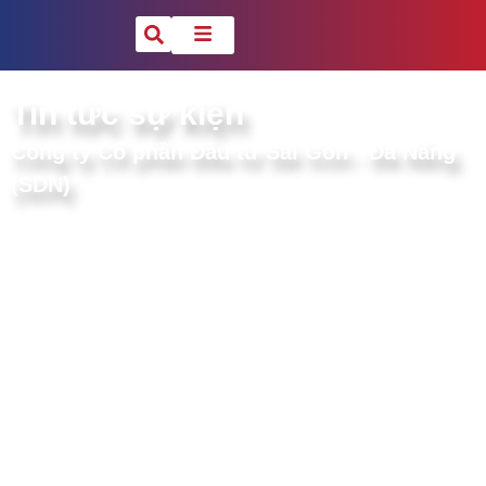
Tin tức sự kiện
Công ty Cổ phần Đầu tư Sài Gòn - Đà Nẵng
(SDN)