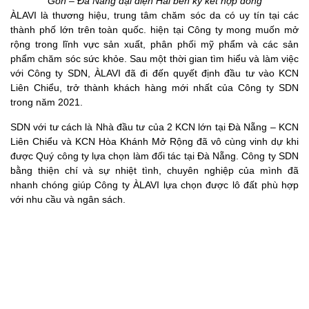
Gòn – Đà Nẵng đại diện Hai bên ký kết hợp đồng
ÀLAVI là thương hiệu, trung tâm chăm sóc da có uy tín tại các
thành phố lớn trên toàn quốc. hiện tại Công ty mong muốn mở
rộng trong lĩnh vực sản xuất, phân phối mỹ phẩm và các sản
phẩm chăm sóc sức khỏe. Sau một thời gian tìm hiểu và làm việc
với Công ty SDN, ÀLAVI đã đi đến quyết định đầu tư vào KCN
Liên Chiểu, trở thành khách hàng mới nhất của Công ty SDN
trong năm 2021.
SDN với tư cách là Nhà đầu tư của 2 KCN lớn tại Đà Nẵng – KCN
Liên Chiểu và KCN Hòa Khánh Mở Rộng đã vô cùng vinh dự khi
được Quý công ty lựa chọn làm đối tác tại Đà Nẵng. Công ty SDN
bằng thiện chí và sự nhiệt tình, chuyên nghiệp của mình đã
nhanh chóng giúp Công ty ÀLAVI lựa chọn được lô đất phù hợp
với nhu cầu và ngân sách.