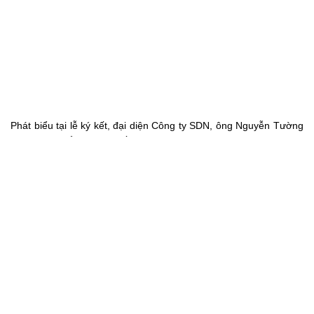
Phát biểu tại lễ ký kết, đại diện Công ty SDN, ông Nguyễn Tường
Huy – Phó Tổng Giám Đốc công ty bày tỏ sự vinh hạnh khi được
tiếp tục hợp tác với một doanh nghiệp Việt Nam có triển vọng
phát triển, đặc biệt trong bối cảnh dịch bệnh COVID-19 còn đang
tiếp tục diễn ra, ông cam kết rằng SDN sẽ đồng hành và hỗ trợ
hết mình trong thời gian ÀLAVI thực hiện dự án và phát triển kinh
doanh tại KCN Liên Chiểu. Chúc cho Công ty TNHH ÀLAVI sẽ gặp
nhiều may mắn và phát triển bền vững, gặt hái được nhiều thành
công trong tương lai.
-NA-