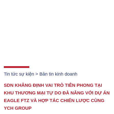
Tin tức sự kiện > Bản tin kinh doanh
SDN KHẲNG ĐỊNH VAI TRÒ TIÊN PHONG TẠI
KHU THƯƠNG MẠI TỰ DO ĐÀ NẴNG VỚI DỰ ÁN
EAGLE FTZ VÀ HỢP TÁC CHIẾN LƯỢC CÙNG
YCH GROUP