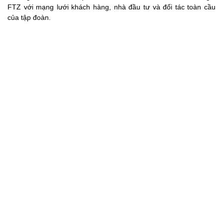
FTZ với mạng lưới khách hàng, nhà đầu tư và đối tác toàn cầu
của tập đoàn.
Việc SDN bắt tay với YCH mang ý nghĩa vượt ra ngoài phạm vi
một dự án hạ tầng đơn thuần. Đây là bước đi chiến lược nhằm
hình thành một trung tâm logistics hiện đại có khả năng phục vụ
các doanh nghiệp sản xuất, xuất nhập khẩu, thương mại điện tử
xuyên biên giới và các tập đoàn đa quốc gia đang tìm kiếm điểm