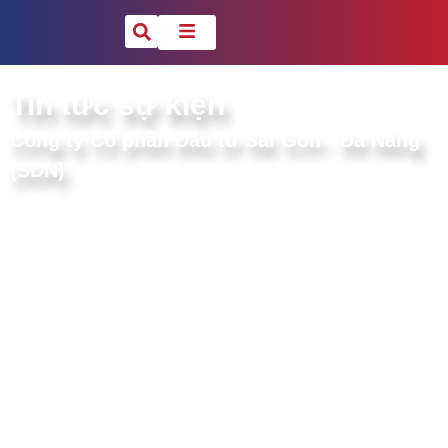
Tin tức sự kiện
Công ty Cổ phần Đầu tư Sài Gòn - Đà Nẵng
(SDN)