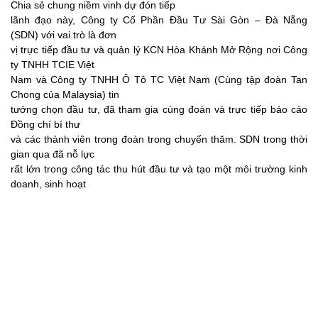
Chia sẻ chung niềm vinh dự đón tiếp
lãnh đạo này, Công ty Cổ Phần Đầu Tư Sài Gòn – Đà Nẵng
(SDN) với vai trò là đơn
vị trực tiếp đầu tư và quản lý KCN Hòa Khánh Mở Rộng nơi Công
ty TNHH TCIE Việt
Nam và Công ty TNHH Ô Tô TC Việt Nam (Cùng tập đoàn Tan
Chong của Malaysia) tin
tưởng chọn đầu tư, đã tham gia cùng đoàn và trực tiếp báo cáo
Đồng chí bí thư
và các thành viên trong đoàn trong chuyến thăm. SDN trong thời
gian qua đã nỗ lực
rất lớn trong công tác thu hút đầu tư và tạo một môi trường kinh
doanh, sinh hoạt
xanh sạch đẹp cho các doanh nghiệp trong KCN Hòa Khánh Mở
Rộng.