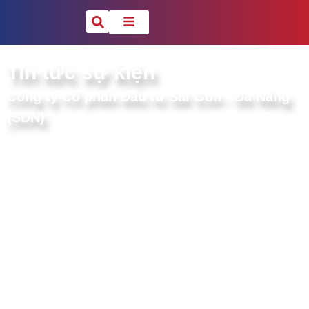
Tin tức sự kiện
Công ty Cổ phần Đầu tư Sài Gòn - Đà Nẵng
(SDN)