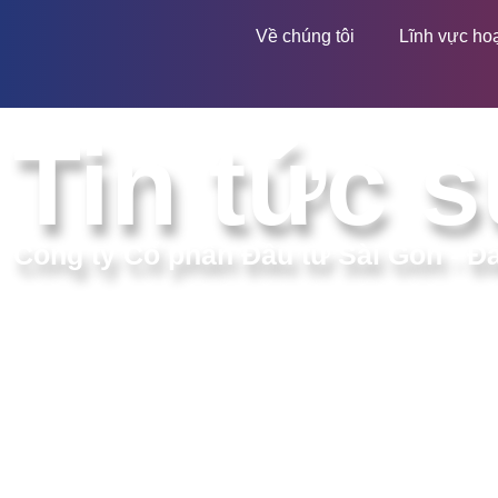
Về chúng tôi
Lĩnh vực ho
Tin tức s
Công ty Cổ phần Đầu tư Sài Gòn - Đ