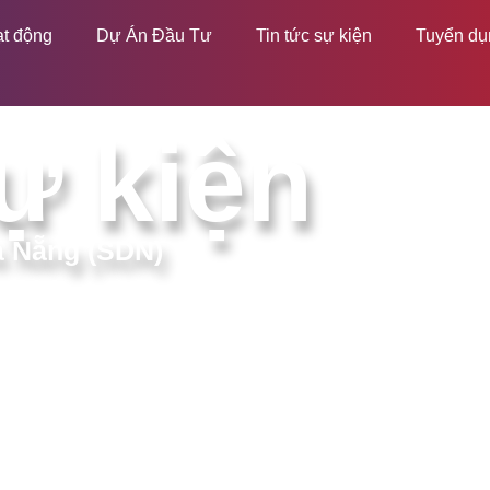
ạt động
Dự Án Đầu Tư
Tin tức sự kiện
Tuyển dụ
ự kiện
à Nẵng (SDN)