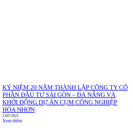
KỶ NIỆM 20 NĂM THÀNH LẬP CÔNG TY CỔ
PHẦN ĐẦU TƯ SÀI GÒN – ĐÀ NẴNG VÀ
KHỞI ĐỘNG DỰ ÁN CỤM CÔNG NGHIỆP
HÒA NHƠN
23/07/2025
Xem thêm