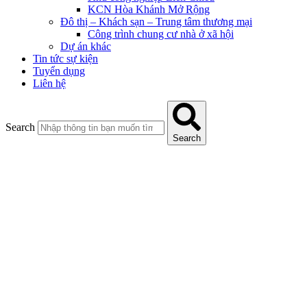
KCN Hòa Khánh Mở Rộng
Đô thị – Khách sạn – Trung tâm thương mại
Công trình chung cư nhà ở xã hội
Dự án khác
Tin tức sự kiện
Tuyển dụng
Liên hệ
Search
Search