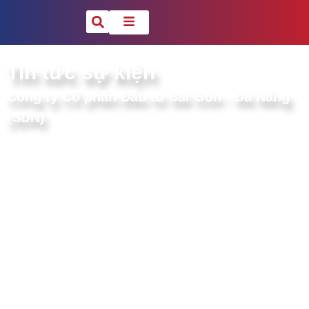
Tin tức sự kiện
Công ty Cổ phần Đầu tư Sài Gòn - Đà Nẵng
(SDN)