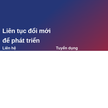
Liên tục đổi mới
để phát triển
Liên hệ
Tuyển dụng
Dự án
Kết nối chúng tôi
CÔNG TY CỔ PHẦN ĐẦU
TƯ SÀI GÒN ĐÀ NẴNG
Địa chỉ: 61A Nguyễn Văn Cừ, P. Hòa
Hiệp Bắc, Quận Liên Chiểu, Đà Nẵng
Việt Nam.
Điện thoại: +84 (0)236 3770998 – Fax:
+84 (0)236 3770997 – Email: