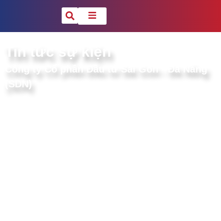
Tin tức sự kiện
Công ty Cổ phần Đầu tư Sài Gòn - Đà Nẵng
(SDN)