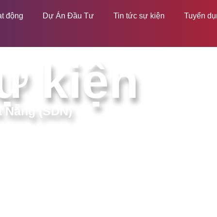
ạt động
Dự Án Đầu Tư
Tin tức sự kiện
Tuyển dụ
ự kiện
à Nẵng (SDN)