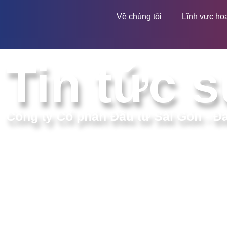
Về chúng tôi
Lĩnh vực ho
Tin tức s
Công ty Cổ phần Đầu tư Sài Gòn - Đ