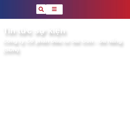
Tin tức sự kiện
Công ty Cổ phần Đầu tư Sài Gòn - Đà Nẵng
(SDN)