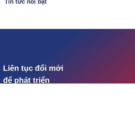
Tin tức nổi bật
Liên tục đổi mới
để phát triển
Liên hệ
Tuyển dụng
Dự án
Kết nối chúng tôi
CÔNG TY CỔ PHẦN ĐẦU
TƯ SÀI GÒN ĐÀ NẴNG